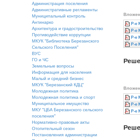
Администрация поселения
Административные регламенты
Вложен
Муниципальный контроль
Антинарко
Р-е 
Архитектура и градостроительство
Р-е 
Противодействие коррупции
Р-е 
МКУК "Библиотека Березанского
Р-е 
Сельского Поселения"
ВУС
Реше
ГО и ЧС
Земельные вопросы
Информация для населения
Малый и средний бизнес
МКУК "Березанский КДЦ"
Вложен
Молодежная политика
Молодежная политика и спорт
Р-е 
Муниципальное имущество
Р-е 
МКУ "ЦБА Березанского сельского
Р-е 
поселения"
Нормативно-правовые акты
Реше
Отопительный сезон
Постановления администрации