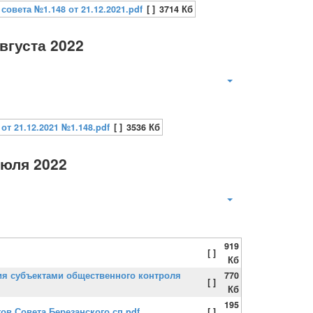
овета №1.148 от 21.12.2021.pdf
[ ]
3714 Кб
вгуста 2022
т 21.12.2021 №1.148.pdf
[ ]
3536 Кб
июля 2022
919
[ ]
Кб
ния субъектами общественного контроля
770
[ ]
Кб
195
ов Совета Березанского сп.pdf
[ ]