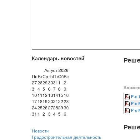
Календарь новостей
Реше
Август
2026
Пн
Вт
Ср
Чт
Пт
Сб
Вс
27
28
29
30
31
1
2
Вложен
3
4
5
6
7
8
9
10
11
12
13
14
15
16
Р-е 
17
18
19
20
21
22
23
Р-е 
24
25
26
27
28
29
30
Р-е 
31
1
2
3
4
5
6
Реше
Новости
Градостроительная деятельность