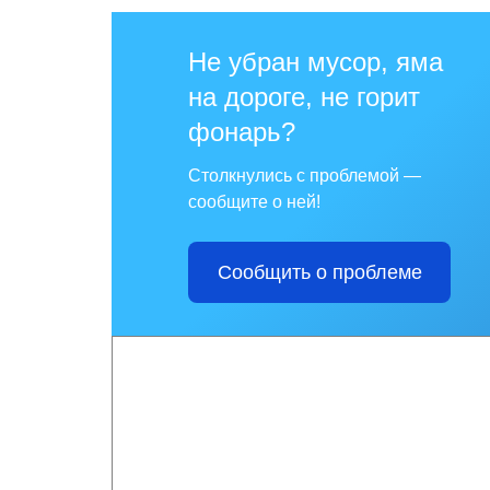
Не убран мусор, яма
на дороге, не горит
фонарь?
Столкнулись с проблемой —
сообщите о ней!
Сообщить о проблеме