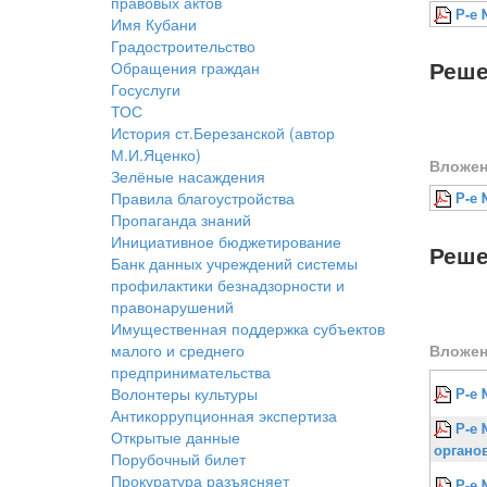
правовых актов
Р-е 
Имя Кубани
Градостроительство
Реше
Обращения граждан
Госуслуги
ТОС
История ст.Березанской (автор
М.И.Яценко)
Вложен
Зелёные насаждения
Правила благоустройства
Р-е 
Пропаганда знаний
Инициативное бюджетирование
Реше
Банк данных учреждений системы
профилактики безнадзорности и
правонарушений
Имущественная поддержка субъектов
малого и среднего
Вложен
предпринимательства
Волонтеры культуры
Р-е 
Антикоррупционная экспертиза
Р-е 
Открытые данные
органо
Порубочный билет
Прокуратура разъясняет
Р-е 