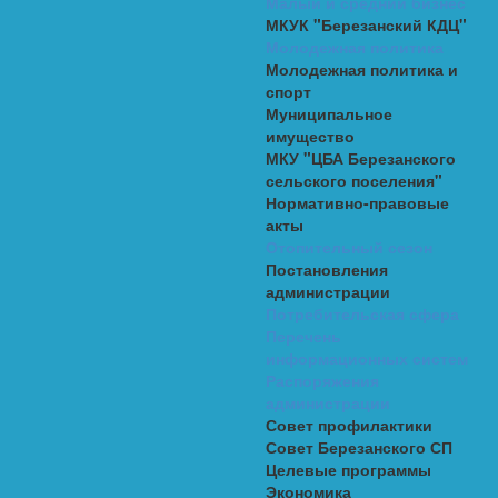
Малый и средний бизнес
МКУК "Березанский КДЦ"
Молодежная политика
Молодежная политика и
спорт
Муниципальное
имущество
МКУ "ЦБА Березанского
сельского поселения"
Нормативно-правовые
акты
Отопительный сезон
Постановления
администрации
Потребительская сфера
Перечень
информационных систем
Распоряжения
администрации
Совет профилактики
Совет Березанского СП
Целевые программы
Экономика