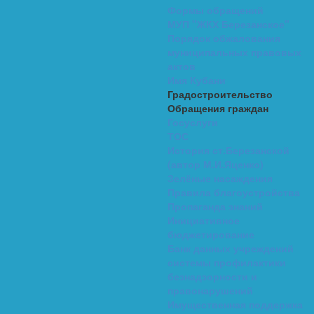
Формы обращений
МУП "ЖКХ Березанское"
Порядок обжалования
муниципальных правовых
актов
Имя Кубани
Градостроительство
Обращения граждан
Госуслуги
ТОС
История ст.Березанской
(автор М.И.Яценко)
Зелёные насаждения
Правила благоустройства
Пропаганда знаний
Инициативное
бюджетирование
Банк данных учреждений
системы профилактики
безнадзорности и
правонарушений
Имущественная поддержка