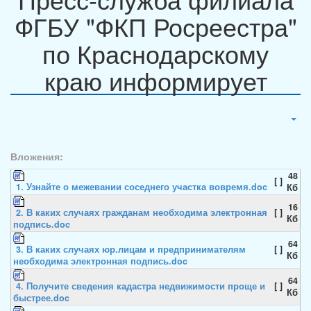
ФГБУ "ФКП Росреестра"
по Краснодарскому
краю информирует
Вложения:
48
[ ]
1. Узнайте о межевании соседнего участка вовремя.doc
Кб
16
2. В каких случаях гражданам необходима электронная
[ ]
Кб
подпись.doc
64
3. В каких случаях юр.лицам и предпринимателям
[ ]
Кб
необходима электронная подпись.doc
64
4. Получите сведения кадастра недвижимости проще и
[ ]
Кб
быстрее.doc