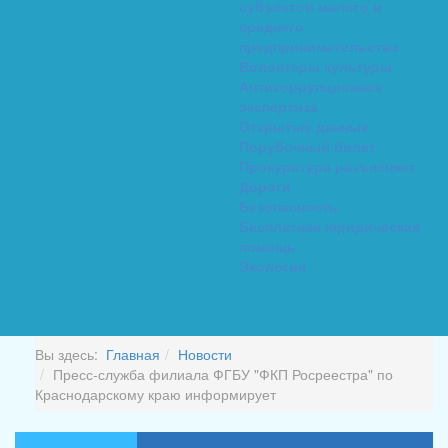
субъектов малого и
среднего
предпринимательства
Волонтеры культуры
Антикоррупционная
экспертиза
Открытые данные
Порубочный билет
Прокуратура разъясняет
Дороги
Безопасность
Бесплатная юридическая
помощь
Экология
Вы здесь:
Главная
Новости
Пресс-служба филиала ФГБУ "ФКП Росреестра" по
Краснодарскому краю информирует