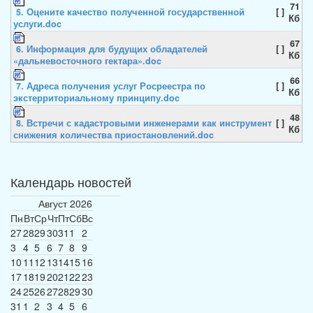
71
5. Оцените качество полученной государственной
[ ]
Кб
услуги.doc
67
6. Информация для будущих обладателей
[ ]
Кб
«дальневосточного гектара».doc
66
7. Адреса получения услуг Росреестра по
[ ]
Кб
экстерриториальному принципу.doc
48
8. Встречи с кадастровыми инженерами как инструмент
[ ]
Кб
снижения количества приостановлений.doc
Календарь новостей
Август
2026
Пн
Вт
Ср
Чт
Пт
Сб
Вс
27
28
29
30
31
1
2
3
4
5
6
7
8
9
10
11
12
13
14
15
16
17
18
19
20
21
22
23
24
25
26
27
28
29
30
31
1
2
3
4
5
6