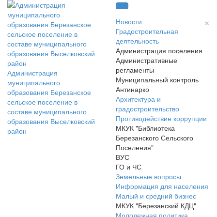
×
Новости
Градостроительная
деятельность
Администрация поселения
Административные
регламенты
Администрация
Муниципальный контроль
муниципального
Антинарко
образования Березанское
Архитектура и
сельское поселение в
градостроительство
составе муниципального
Противодействие коррупции
образования Выселковский
МКУК "Библиотека
район
Березанского Сельского
Поселения"
ВУС
ГО и ЧС
Земельные вопросы
Информация для населения
Малый и средний бизнес
МКУК "Березанский КДЦ"
Молодежная политика