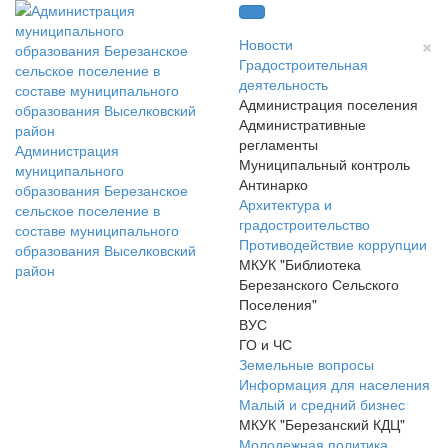
×
Новости
Градостроительная
деятельность
Администрация поселения
Административные
регламенты
Администрация
Муниципальный контроль
муниципального
Антинарко
образования Березанское
Архитектура и
сельское поселение в
градостроительство
составе муниципального
Противодействие коррупции
образования Выселковский
МКУК "Библиотека
район
Березанского Сельского
Поселения"
ВУС
ГО и ЧС
Земельные вопросы
Информация для населения
Малый и средний бизнес
МКУК "Березанский КДЦ"
Молодежная политика