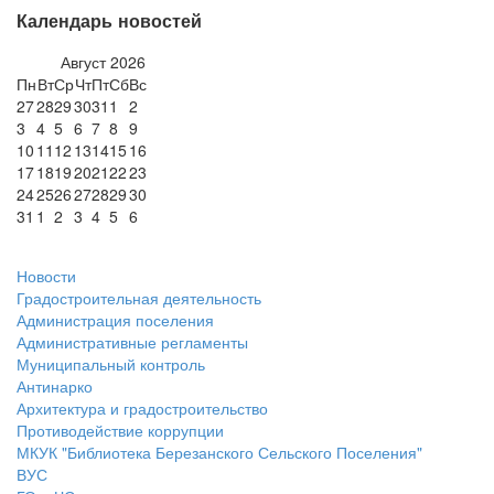
Календарь новостей
Август
2026
Пн
Вт
Ср
Чт
Пт
Сб
Вс
27
28
29
30
31
1
2
3
4
5
6
7
8
9
10
11
12
13
14
15
16
17
18
19
20
21
22
23
24
25
26
27
28
29
30
31
1
2
3
4
5
6
Новости
Градостроительная деятельность
Администрация поселения
Административные регламенты
Муниципальный контроль
Антинарко
Архитектура и градостроительство
Противодействие коррупции
МКУК "Библиотека Березанского Сельского Поселения"
ВУС