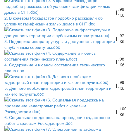
99
[ ]
Кб
2. В краевом Роскадастре подробно рассказали об
условиях газификации жилых домов в СНТ.doc
97
[ ]
3. Поддержка инфраструктуры и доступность территории
Кб
с публичным сервитутом.doc
98
[ ]
4. Содержание и нюансы составления технического
Кб
плана.doc
99
[ ]
5. Для чего необходим кадастровый план территории и
Кб
как его получить.doc
100
[ ]
Кб
6. Социальная поддержка на проведение кадастровых
работ с краевым Роскадастром.doc