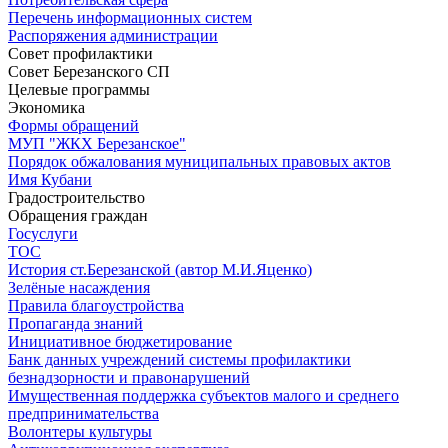
Перечень информационных систем
Распоряжения администрации
Совет профилактики
Совет Березанского СП
Целевые программы
Экономика
Формы обращений
МУП "ЖКХ Березанское"
Порядок обжалования муниципальных правовых актов
Имя Кубани
Градостроительство
Обращения граждан
Госуслуги
ТОС
История ст.Березанской (автор М.И.Яценко)
Зелёные насаждения
Правила благоустройства
Пропаганда знаний
Инициативное бюджетирование
Банк данных учреждений системы профилактики
безнадзорности и правонарушений
Имущественная поддержка субъектов малого и среднего
предпринимательства
Волонтеры культуры