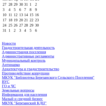
27
28
29
30
31
1
2
3
4
5
6
7
8
9
10
11
12
13
14
15
16
17
18
19
20
21
22
23
24
25
26
27
28
29
30
31
1
2
3
4
5
6
Новости
Градостроительная деятельность
Администрация поселения
Административные регламенты
Муниципальный контроль
Антинарко
Архитектура и градостроительство
Противодействие коррупции
МКУК "Библиотека Березанского Сельского Поселения"
ВУС
ГО и ЧС
Земельные вопросы
Информация для населения
Малый и средний бизнес
МКУК "Березанский КДЦ"