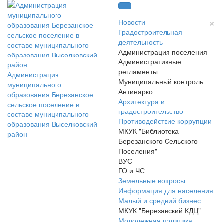
×
Новости
Градостроительная
деятельность
Администрация поселения
Административные
регламенты
Администрация
Муниципальный контроль
муниципального
Антинарко
образования Березанское
Архитектура и
сельское поселение в
градостроительство
составе муниципального
Противодействие коррупции
образования Выселковский
МКУК "Библиотека
район
Березанского Сельского
Поселения"
ВУС
ГО и ЧС
Земельные вопросы
Информация для населения
Малый и средний бизнес
МКУК "Березанский КДЦ"
Молодежная политика