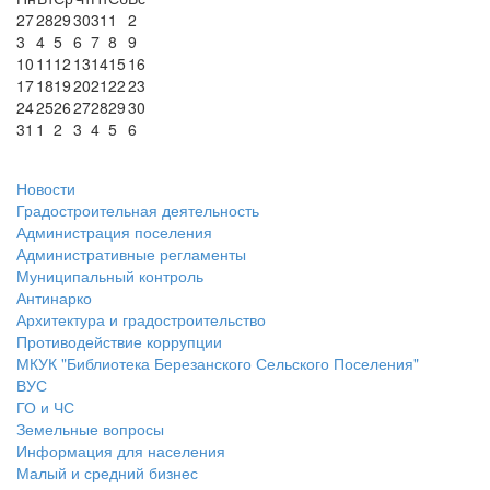
27
28
29
30
31
1
2
3
4
5
6
7
8
9
10
11
12
13
14
15
16
17
18
19
20
21
22
23
24
25
26
27
28
29
30
31
1
2
3
4
5
6
Новости
Градостроительная деятельность
Администрация поселения
Административные регламенты
Муниципальный контроль
Антинарко
Архитектура и градостроительство
Противодействие коррупции
МКУК "Библиотека Березанского Сельского Поселения"
ВУС
ГО и ЧС
Земельные вопросы
Информация для населения
Малый и средний бизнес