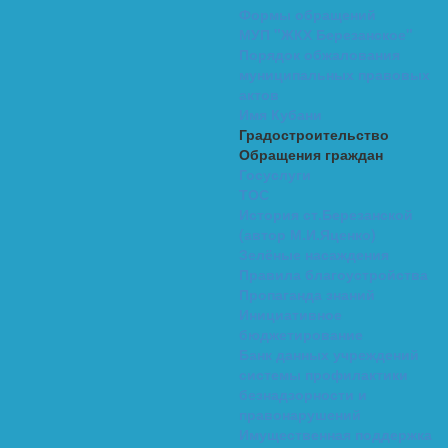
Формы обращений
МУП "ЖКХ Березанское"
Порядок обжалования
муниципальных правовых
актов
Имя Кубани
Градостроительство
Обращения граждан
Госуслуги
ТОС
История ст.Березанской
(автор М.И.Яценко)
Зелёные насаждения
Правила благоустройства
Пропаганда знаний
Инициативное
бюджетирование
Банк данных учреждений
системы профилактики
безнадзорности и
правонарушений
Имущественная поддержка