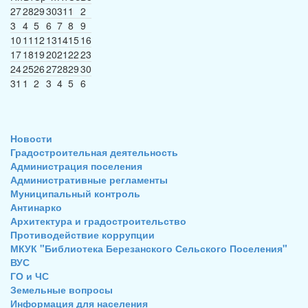
27
28
29
30
31
1
2
3
4
5
6
7
8
9
10
11
12
13
14
15
16
17
18
19
20
21
22
23
24
25
26
27
28
29
30
31
1
2
3
4
5
6
Новости
Градостроительная деятельность
Администрация поселения
Административные регламенты
Муниципальный контроль
Антинарко
Архитектура и градостроительство
Противодействие коррупции
МКУК "Библиотека Березанского Сельского Поселения"
ВУС
ГО и ЧС
Земельные вопросы
Информация для населения