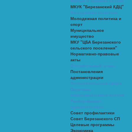
Малый и средний бизнес
МКУК "Березанский КДЦ"
Молодежная политика
Молодежная политика и
спорт
Муниципальное
имущество
МКУ "ЦБА Березанского
сельского поселения"
Нормативно-правовые
акты
Отопительный сезон
Постановления
администрации
Потребительская сфера
Перечень
информационных систем
Распоряжения
администрации
Совет профилактики
Совет Березанского СП
Целевые программы
Экономика