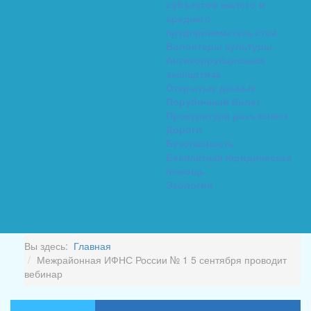
субъектов малого и
среднего
предпринимательства
Волонтеры культуры
Антикоррупционная
экспертиза
Открытые данные
Порубочный билет
Прокуратура разъясняет
Дороги
Безопасность
Бесплатная юридическая
помощь
Экология
Вы здесь:
Главная
Межрайонная ИФНС России № 1 5 сентября проводит
вебинар