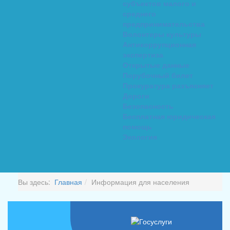
субъектов малого и
среднего
предпринимательства
Волонтеры культуры
Антикоррупционная
экспертиза
Открытые данные
Порубочный билет
Прокуратура разъясняет
Дороги
Безопасность
Бесплатная юридическая
помощь
Экология
Вы здесь:
Главная
Информация для населения