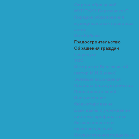
Формы обращений
МУП "ЖКХ Березанское"
Порядок обжалования
муниципальных правовых
актов
Имя Кубани
Градостроительство
Обращения граждан
Госуслуги
ТОС
История ст.Березанской
(автор М.И.Яценко)
Зелёные насаждения
Правила благоустройства
Пропаганда знаний
Инициативное
бюджетирование
Банк данных учреждений
системы профилактики
безнадзорности и
правонарушений
Имущественная поддержка