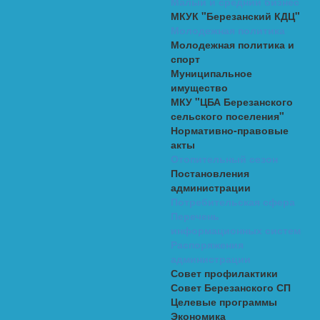
Малый и средний бизнес
МКУК "Березанский КДЦ"
Молодежная политика
Молодежная политика и
спорт
Муниципальное
имущество
МКУ "ЦБА Березанского
сельского поселения"
Нормативно-правовые
акты
Отопительный сезон
Постановления
администрации
Потребительская сфера
Перечень
информационных систем
Распоряжения
администрации
Совет профилактики
Совет Березанского СП
Целевые программы
Экономика