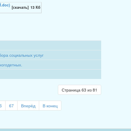
[скачать]
13 Кб
бора социальных услуг
ногодетных.
Страница 63 из 81
6
67
Вперёд
В конец