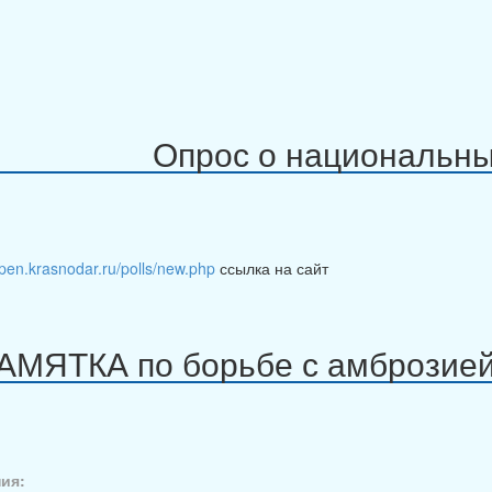
Опрос о национальны
open.krasnodar.ru/polls/new.php
ссылка на сайт
АМЯТКА по борьбе с амброз
ия: