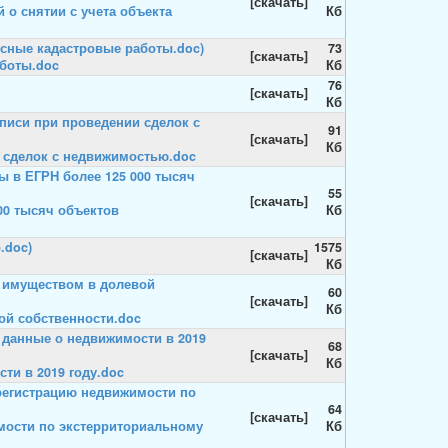
[скачать]
 о снятии с учета объекта
Кб
73
[скачать]
боты.doc
Кб
76
[скачать]
Кб
91
[скачать]
Кб
 сделок с недвижимостью.doc
55
[скачать]
000 тысяч объектов
Кб
1575
[скачать]
Кб
60
[скачать]
Кб
ой собственности.doc
68
[скачать]
Кб
ти в 2019 году.doc
64
[скачать]
мости по экстерриториальному
Кб