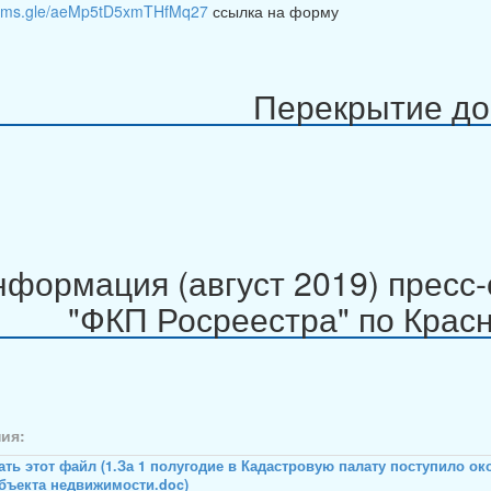
forms.gle/aeMp5tD5xmTHfMq27
ссылка на форму
Перекрытие до
формация (август 2019) прес
"ФКП Росреестра" по Крас
ия: