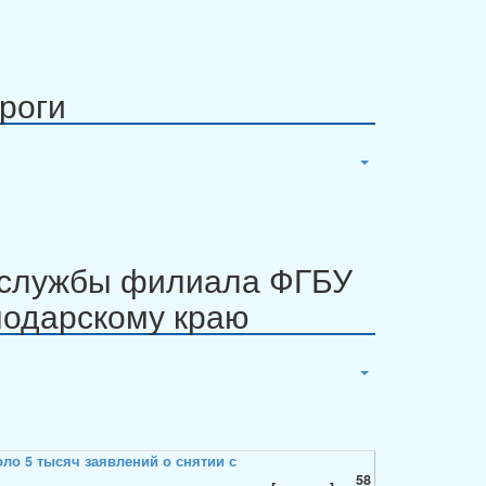
роги
с-службы филиала ФГБУ
нодарскому краю
58