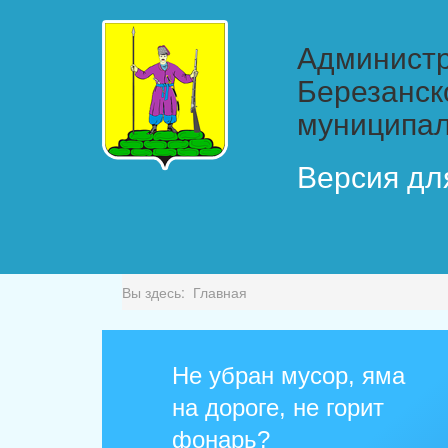
Администр
Березанск
муниципал
Версия дл
Вы здесь:
Главная
Не убран мусор, яма
на дороге, не горит
фонарь?