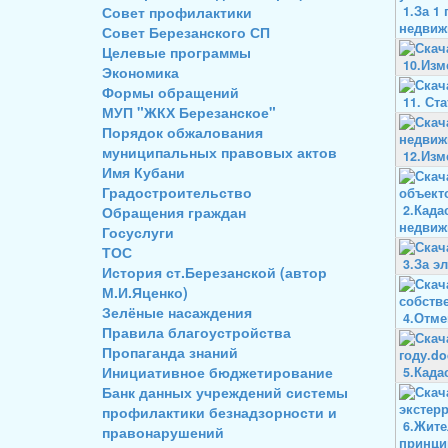
Совет профилактики
1.За 1
недвиж
Совет Березанского СП
Целевые программы
10.Изм
Экономика
Формы обращений
11. Ст
МУП "ЖКХ Березанское"
Порядок обжалования
муниципальных правовых актов
12.Изм
Имя Кубани
Градостроительство
2.Када
Обращения граждан
недвиж
Госуслуги
ТОС
3.За э
История ст.Березанской (автор
М.И.Яценко)
Зелёные насаждения
4.Отме
Правила благоустройства
Пропаганда знаний
Инициативное бюджетирование
5.Када
Банк данных учреждений системы
профилактики безнадзорности и
6.Жите
правонарушений
принци