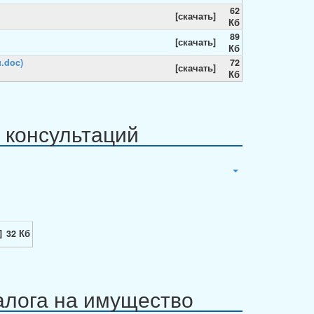
62
[скачать]
Кб
89
[скачать]
Кб
72
[скачать]
Кб
 консультаций
]
32 Кб
алога на имущество