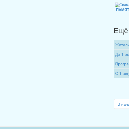
ПАМЯТ
Ещё 
Жители
До 1 о
Програ
С 1 ав
В нач