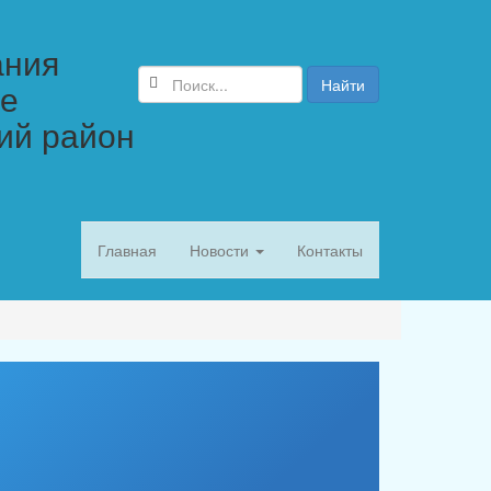
ания
Найти
ве
ий район
Главная
Новости
Контакты