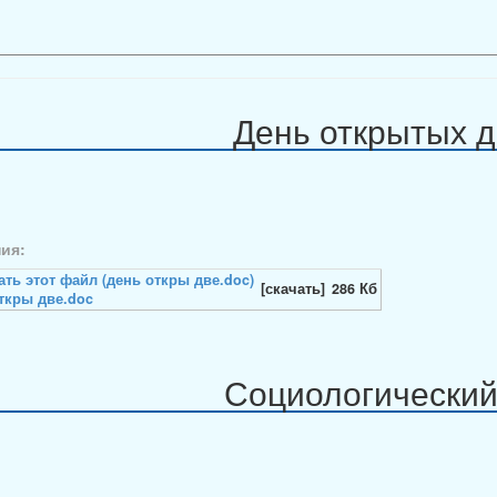
День открытых 
ия:
[скачать]
286 Кб
ткры две.doc
Социологический