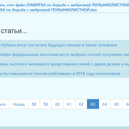
КА по борьбе с амброзией ПОЛЫННОЛИСТНОЙ.doc
статьи...
 Кубани могут посчитать будущую пенсию в своем телефоне
ктября федеральные льготники могут выбрать способ получения на
мма льготного жилищного кредитования семей с двумя детьми и м
густа повышаются пенсии работавших в 2018 году пенсионеров
ало
Назад
58
59
60
61
62
63
64
65
6