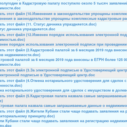
 полугодие в Кадастровую палату поступило около 5 тысяч заявлений
имости.doc
енения в законодательстве упрощены комплексные кадастровые ра
атус дачника упраздняется.doc
енен порядок использования электронной подписи при проведении
стровой палатой за 6 месяцев 2019 года внесены в ЕГРН более 125 
имости.doc
лектронной подписью в Удостоверяющий центр.doc
на нотариального удостоверения для сделок с имуществом в долев
стровая палата назвала самые запрашиваемые данные о недвижимос
ли Кубани стали чаще подавать заявления на регистрацию недвижи
пу.doc